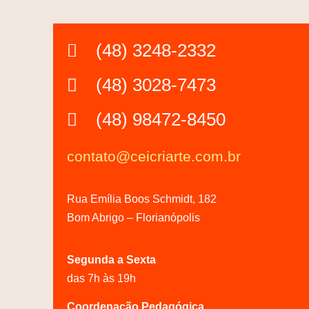
(48) 3248-2332
(48) 3028-7473
(48) 98472-8450
contato@ceicriarte.com.br
Rua Emília Boos Schmidt, 182
Bom Abrigo – Florianópolis
Segunda a Sexta
das 7h às 19h
Coordenação Pedagógica