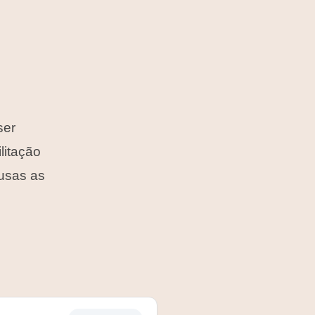
ser
litação
lusas as